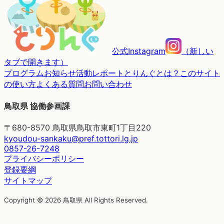
公式Instagram
（
新しい
タブで開きます
）
プログラム
お知らせ
活動レポート
とりんぐとは？
このサイト
の使い方
よくある質問
お問い合わせ
鳥取県 協働参画課
〒680-8570 鳥取県鳥取市東町1丁目220
kyoudou-sankaku@pref.tottori.lg.jp
0857-26-7248
プライバシーポリシー
登録要綱
サイトマップ
Copyright © 2026 鳥取県 All Rights Reserved.