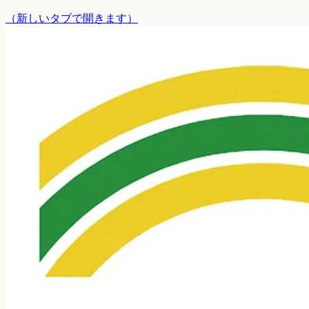
（
新しいタブで開きます
）