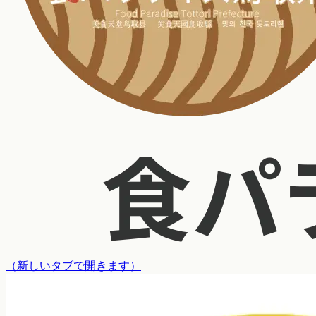
（
新しいタブで開きます
）