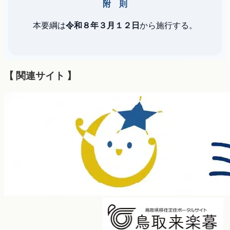
附 則
本要綱は
令和８年３月１２日
から施行する。
【 関連サイト 】