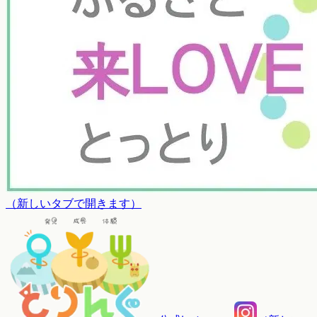
（
新しいタブで開きます
）