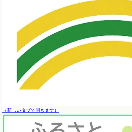
（
新しいタブで開きます
）